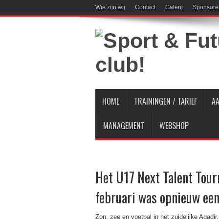
Wie zijn wij
Contact
Galerij
Sponsore
HOME
TRAININGEN / TARIEF
A
MANAGEMENT
WEBSHOP
Het U17 Next Talent Tou
februari was opnieuw een
Zon, zee en voetbal in het zuidelijke Agadir.