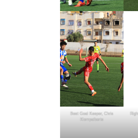
Best Goal Keeper, Chris
Righ
Klompalberts