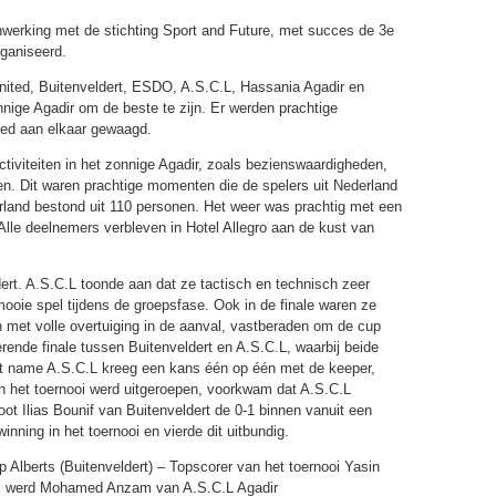
werking met de stichting Sport and Future, met succes de 3e
rganiseerd.
ted, Buitenveldert, ESDO, A.S.C.L, Hassania Agadir en
nige Agadir om de beste te zijn. Er werden prachtige
oed aan elkaar gewaagd.
ctiviteiten in het zonnige Agadir, zoals bezienswaardigheden,
en. Dit waren prachtige momenten die de spelers uit Nederland
erland bestond uit 110 personen. Het weer was prachtig met een
lle deelnemers verbleven in Hotel Allegro aan de kust van
ert. A.S.C.L toonde aan dat ze tactisch en technisch zeer
oie spel tijdens de groepsfase. Ook in de finale waren ze
en met volle overtuiging in de aanval, vastberaden om de cup
ende finale tussen Buitenveldert en A.S.C.L, waarbij beide
et name A.S.C.L kreeg een kans één op één met de keeper,
an het toernooi werd uitgeroepen, voorkwam dat A.S.C.L
t Ilias Bounif van Buitenveldert de 0-1 binnen vanuit een
nning in het toernooi en vierde dit uitbundig.
 Alberts (Buitenveldert) – Topscorer van het toernooi Yasin
oi werd Mohamed Anzam van A.S.C.L Agadir