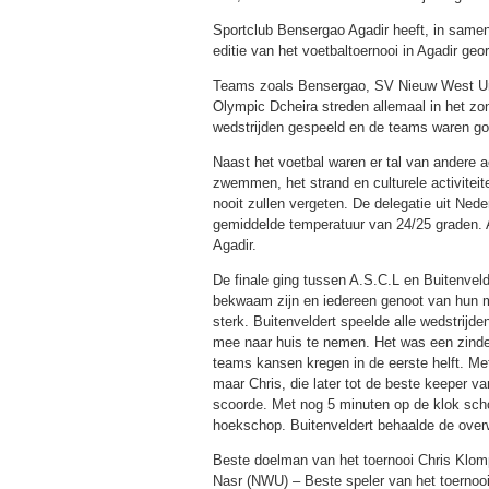
Sportclub Bensergao Agadir heeft, in samen
editie van het voetbaltoernooi in Agadir geo
Teams zoals Bensergao, SV Nieuw West Uni
Olympic Dcheira streden allemaal in het zon
wedstrijden gespeeld en de teams waren g
Naast het voetbal waren er tal van andere a
zwemmen, het strand en culturele activiteit
nooit zullen vergeten. De delegatie uit Ned
gemiddelde temperatuur van 24/25 graden. A
Agadir.
De finale ging tussen A.S.C.L en Buitenveld
bekwaam zijn en iedereen genoot van hun mo
sterk. Buitenveldert speelde alle wedstrijd
mee naar huis te nemen. Het was een zinder
teams kansen kregen in de eerste helft. M
maar Chris, die later tot de beste keeper v
scoorde. Met nog 5 minuten op de klok schoo
hoekschop. Buitenveldert behaalde de overwi
Beste doelman van het toernooi Chris Klomp
Nasr (NWU) – Beste speler van het toerno