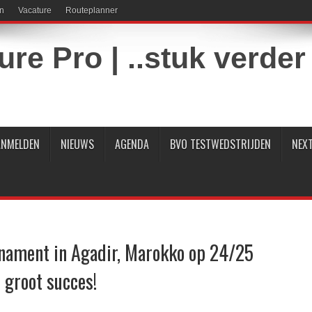
n
Vacature
Routeplanner
ANMELDEN
NIEUWS
AGENDA
BVO TESTWEDSTRIJDEN
NEXT
rnament in Agadir, Marokko op 24/25
 groot succes!