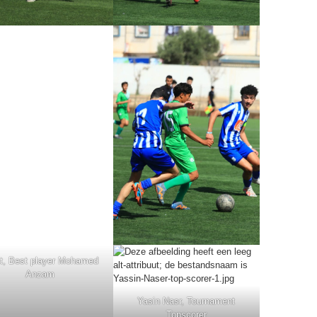
t, Best player Mohamed
Anzam
Yasin Nasr, Tournament
Topscorer